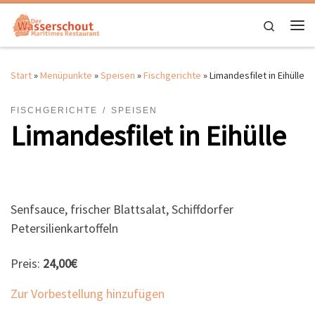
Zum Inhalt springen
Search
Me
Start
»
Menüpunkte
»
Speisen
»
Fischgerichte
»
Limandesfilet in Eihülle
FISCHGERICHTE
SPEISEN
Limandesfilet in Eihülle
Senfsauce, frischer Blattsalat, Schiffdorfer
Petersilienkartoffeln
Preis:
24,00€
Zur Vorbestellung hinzufügen