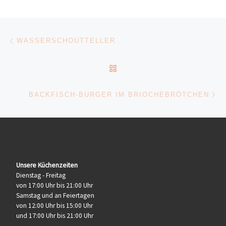
Beitragsnavigation
Vorheriger Beitrag
WASSERSCHOUTTELLER
ZURÜCK ZUR BEITRAGSL
Nä
BACKFISCH-BURGER IM BRIOCHEBRÖTCHEN
Unsere Küchenzeiten
Dienstag - Freitag
von 17:00 Uhr bis 21:00 Uhr
Samstag und an Feiertagen
von 12:00 Uhr bis 15:00 Uhr
und 17:00 Uhr bis 21:00 Uhr