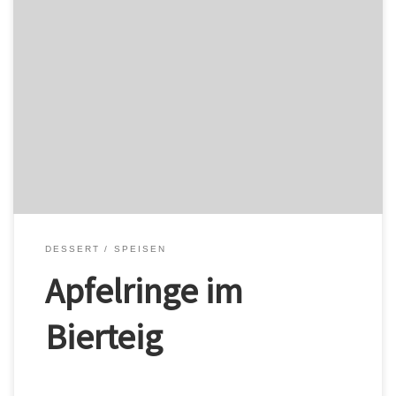
Eier Kleine Meuterei Eier / Krebstiere / Salat-Mayonnaise / “Kleine
Meuterei” wurde Ihrem Warenkorb hinzugefügt. Warenkorb
ansehen Ein Fehler ist aufgetreten. Versuchen Sie es später noch
einmal. Zur Vorbestellung hinzufügen Kasse Zwei Garnelenspieße
Eier / Fisch / glutenhaltiges Getreide / Krebstiere / Salat-
Mayonnaise / Senf / “Zwei Garnelenspieße” wurde Ihrem […]
DESSERT
SPEISEN
Apfelringe im
Bierteig