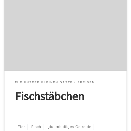
Fisch Matjes Happen Fisch / glutenhaltiges Getreide /
Konservierungsstoffe / Süßstoff / “Matjes Happen” wurde Ihrem
Warenkorb hinzugefügt. Warenkorb ansehen Ein Fehler ist
aufgetreten. Versuchen Sie es später noch einmal. Zur
Vorbestellung hinzufügen Kasse Fischcremesuppe Fisch /
glutenhaltiges Getreide / Milch/Laktose / Süßstoff /
“Fischcremesuppe” wurde Ihrem Warenkorb hinzugefügt.
Warenkorb […]
FÜR UNSERE KLEINEN GÄSTE
SPEISEN
Fischstäbchen
Eier
Fisch
glutenhaltiges Getreide