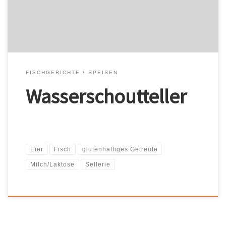
glutenhaltiges Getreide / Milch/Laktose / Senf / “Gebratenes
Rotbarschfilet” wurde Ihrem […]
FISCHGERICHTE
SPEISEN
Wasserschoutteller
Eier
Fisch
glutenhaltiges Getreide
Milch/Laktose
Sellerie