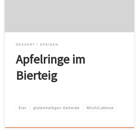
glutenhaltiges Getreide / Milch/Laktose / Süßstoff /
“Fischcremesuppe” wurde Ihrem Warenkorb hinzugefügt.
Warenkorb […]
DESSERT
SPEISEN
Apfelringe im
Bierteig
Eier
glutenhaltiges Getreide
Milch/Laktose