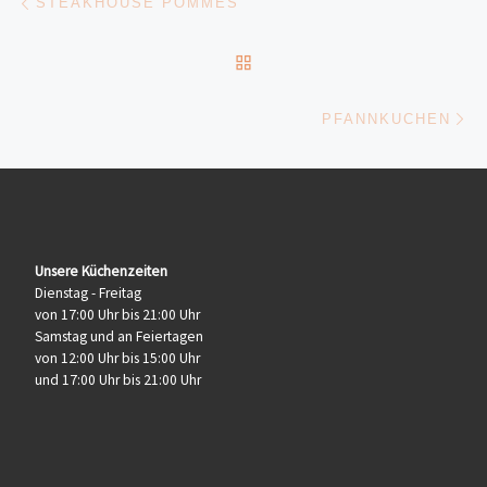
STEAKHOUSE POMMES
ZURÜCK ZUR BEITRAGSL
Nä
PFANNKUCHEN
Unsere Küchenzeiten
Dienstag - Freitag
von 17:00 Uhr bis 21:00 Uhr
Samstag und an Feiertagen
von 12:00 Uhr bis 15:00 Uhr
und 17:00 Uhr bis 21:00 Uhr