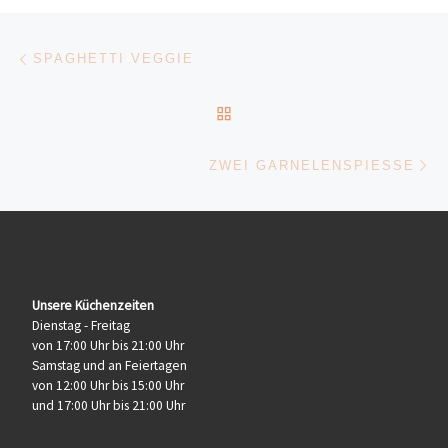
Beitragsnavigation
Vorheriger Beitrag
SPAGHETTI VEGGIE
ZURÜCK ZUR BEITRAGSL
Nä
ZWEI GARNELENSPIESSE
Unsere Küchenzeiten
Dienstag - Freitag
von 17:00 Uhr bis 21:00 Uhr
Samstag und an Feiertagen
von 12:00 Uhr bis 15:00 Uhr
und 17:00 Uhr bis 21:00 Uhr