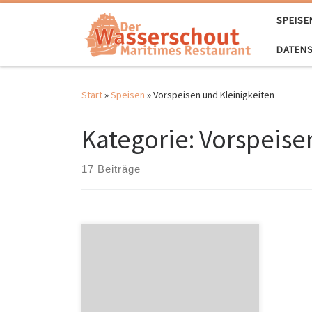
Zum Inhalt springen
SPEISE
DATEN
Start
»
Speisen
»
Vorspeisen und Kleinigkeiten
Kategorie:
Vorspeise
17 Beiträge
Vorspeisen und Kleinigkeiten Matjes
Happen Fisch / glutenhaltiges
Getreide / Konservierungsstoffe /
Süßstoff / “Matjes Happen” wurde
Ihrem Warenkorb hinzugefügt.