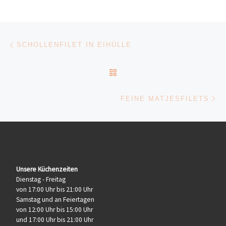
Beitragsnavigation
Vorheriger Beitrag
SCHOLLENFILET IN EIHÜLLE
ZURÜCK ZUR BEITRAGSL
Nä
FEINE MATJESFILETS
Unsere Küchenzeiten
Dienstag - Freitag
von 17:00 Uhr bis 21:00 Uhr
Samstag und an Feiertagen
von 12:00 Uhr bis 15:00 Uhr
und 17:00 Uhr bis 21:00 Uhr