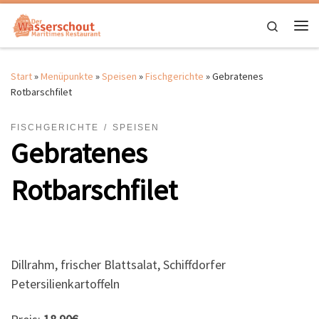
Zum Inhalt springen
Search
Me
Start
»
Menüpunkte
»
Speisen
»
Fischgerichte
»
Gebratenes
Rotbarschfilet
FISCHGERICHTE
SPEISEN
Gebratenes
Rotbarschfilet
Dillrahm, frischer Blattsalat, Schiffdorfer
Petersilienkartoffeln