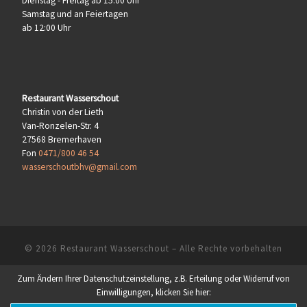
Dienstag - Freitag ab 15:00 Uhr
Samstag und an Feiertagen
ab 12:00 Uhr
Restaurant Wasserschout
Christin von der Lieth
Van-Ronzelen-Str. 4
27568 Bremerhaven
Fon
0471/800 46 54
wasserschoutbhv@gmail.com
© 2026
Restaurant Wasserschout
– Alle Rechte vorbehalten
Zum Ändern Ihrer Datenschutzeinstellung, z.B. Erteilung oder Widerruf von
Einwilligungen, klicken Sie hier: